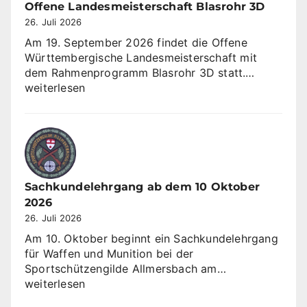
Offene Landesmeisterschaft Blasrohr 3D
26. Juli 2026
Am 19. September 2026 findet die Offene
Württembergische Landesmeisterschaft mit
Offene
dem Rahmenprogramm Blasrohr 3D statt.…
Landesme
weiterlesen
Blasrohr
3D
Sachkundelehrgang ab dem 10 Oktober
2026
26. Juli 2026
Am 10. Oktober beginnt ein Sachkundelehrgang
für Waffen und Munition bei der
Sachkundeleh
Sportschützengilde Allmersbach am…
ab
weiterlesen
dem