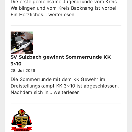
Die erste gemeinsame Jugendrunde vom Kreis
Waiblingen und vom Kreis Backnang ist vorbei.
Jugendrunde
Ein Herzliches…
weiterlesen
2026
SV Sulzbach gewinnt Sommerrunde KK
3×10
28. Juli 2026
Die Sommerrunde mit dem KK Gewehr im
Dreistellungskampf KK 3×10 ist abgeschlossen.
SV
Nachdem sich in…
weiterlesen
Sulzbach
gewinnt
Sommerrunde
KK
3×10