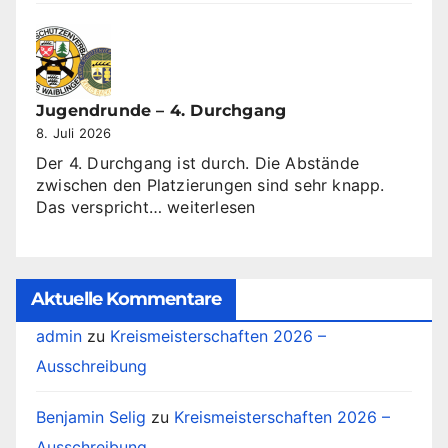
10
Oktober
2026
Jugendrunde – 4. Durchgang
8. Juli 2026
Der 4. Durchgang ist durch. Die Abstände
zwischen den Platzierungen sind sehr knapp.
Jugendrunde
Das verspricht…
weiterlesen
–
4.
Durchgang
Aktuelle Kommentare
admin
zu
Kreismeisterschaften 2026 –
Ausschreibung
Benjamin Selig
zu
Kreismeisterschaften 2026 –
Ausschreibung