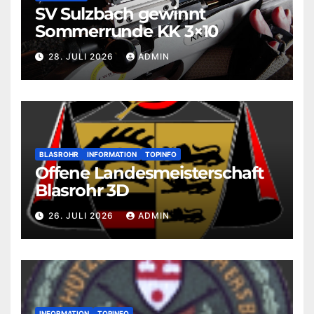
SV Sulzbach gewinnt
Sommerrunde KK 3×10
28. JULI 2026
ADMIN
BLASROHR
INFORMATION
TOPINFO
Offene Landesmeisterschaft
Blasrohr 3D
26. JULI 2026
ADMIN
INFORMATION
TOPINFO