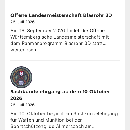
gewinnt
Sommerrunde
KK
Offene Landesmeisterschaft Blasrohr 3D
3×10
26. Juli 2026
Am 19. September 2026 findet die Offene
Württembergische Landesmeisterschaft mit
Offene
dem Rahmenprogramm Blasrohr 3D statt.…
Landesme
weiterlesen
Blasrohr
3D
Sachkundelehrgang ab dem 10 Oktober
2026
26. Juli 2026
Am 10. Oktober beginnt ein Sachkundelehrgang
für Waffen und Munition bei der
Sachkundeleh
Sportschützengilde Allmersbach am…