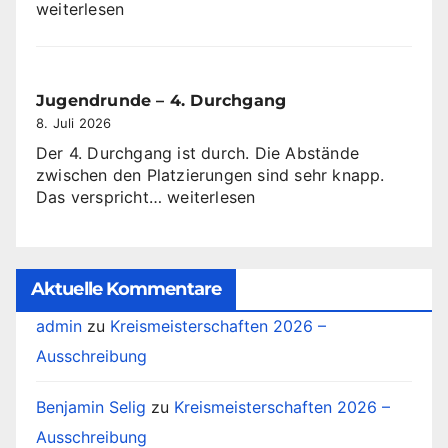
ab
weiterlesen
dem
10
Oktober
2026
Jugendrunde – 4. Durchgang
8. Juli 2026
Der 4. Durchgang ist durch. Die Abstände
zwischen den Platzierungen sind sehr knapp.
Jugendrunde
Das verspricht…
weiterlesen
–
4.
Durchgang
Aktuelle Kommentare
admin
zu
Kreismeisterschaften 2026 –
Ausschreibung
Benjamin Selig
zu
Kreismeisterschaften 2026 –
Ausschreibung