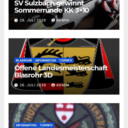
SV Sulzbach gewinnt
Sommerrunde KK 3×10
28. JULI 2026
ADMIN
BLASROHR
INFORMATION
TOPINFO
Offene Landesmeisterschaft
Blasrohr 3D
26. JULI 2026
ADMIN
INFORMATION
TOPINFO