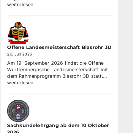
Sulzbach
weiterlesen
gewinnt
Sommerrunde
KK
3×10
Offene Landesmeisterschaft Blasrohr 3D
26. Juli 2026
Am 19. September 2026 findet die Offene
Württembergische Landesmeisterschaft mit
Offene
dem Rahmenprogramm Blasrohr 3D statt.…
Landesmei
weiterlesen
Blasrohr
3D
Sachkundelehrgang ab dem 10 Oktober
2026