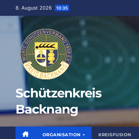
Zum
8. August 2026
10:35
Inhalt
springen
Schützenkreis
Backnang
ORGANISATION
KREISFUSION