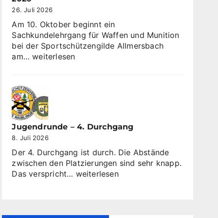
26. Juli 2026
Am 10. Oktober beginnt ein
Sachkundelehrgang für Waffen und Munition
bei der Sportschützengilde Allmersbach
Sachkundelehrgang
am…
weiterlesen
ab
dem
10
Oktober
2026
Jugendrunde – 4. Durchgang
8. Juli 2026
Der 4. Durchgang ist durch. Die Abstände
zwischen den Platzierungen sind sehr knapp.
Jugendrunde
Das verspricht…
weiterlesen
–
4.
Durchgang