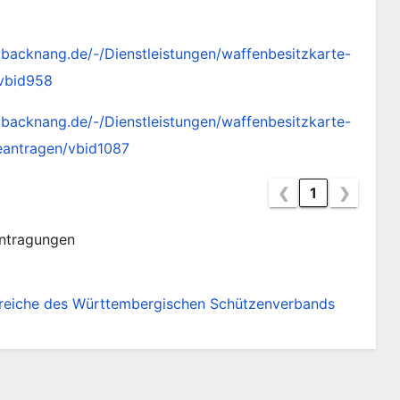
.backnang.de/-/Dienstleistungen/waffenbesitzkarte-
vbid958
.backnang.de/-/Dienstleistungen/waffenbesitzkarte-
beantragen/vbid1087
❮
1
❯
ntragungen
eiche des Württembergischen Schützenverbands