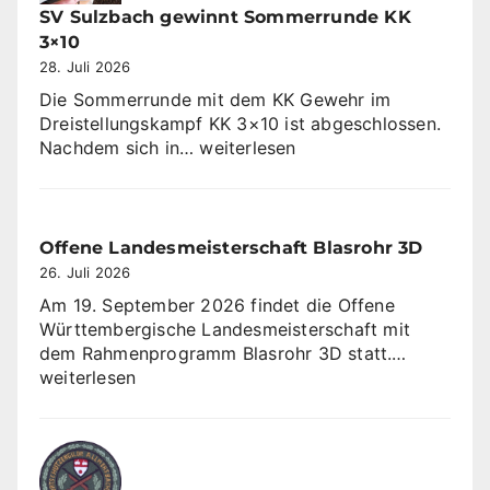
SV Sulzbach gewinnt Sommerrunde KK
3×10
28. Juli 2026
Die Sommerrunde mit dem KK Gewehr im
Dreistellungskampf KK 3×10 ist abgeschlossen.
SV
Nachdem sich in…
weiterlesen
Sulzbach
gewinnt
Sommerrunde
KK
Offene Landesmeisterschaft Blasrohr 3D
3×10
26. Juli 2026
Am 19. September 2026 findet die Offene
Württembergische Landesmeisterschaft mit
Offene
dem Rahmenprogramm Blasrohr 3D statt.…
Landesme
weiterlesen
Blasrohr
3D