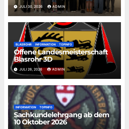
JULI 30, 2026
ADMIN
BLASROHR
INFORMATION
TOPINFO
Offene Landesmeisterschaft
Blasrohr 3D
JULI 26, 2026
ADMIN
INFORMATION
TOPINFO
Sachkundelehrgang ab dem
10 Oktober 2026