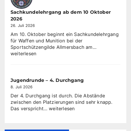
Sachkundelehrgang ab dem 10 Oktober
2026
26. Juli 2026
Am 10. Oktober beginnt ein Sachkundelehrgang
für Waffen und Munition bei der
Sachkundeleh
Sportschützengilde Allmersbach am…
ab
weiterlesen
dem
10
Oktober
2026
Jugendrunde – 4. Durchgang
8. Juli 2026
Der 4. Durchgang ist durch. Die Abstände
zwischen den Platzierungen sind sehr knapp.
Jugendrunde
Das verspricht…
weiterlesen
–
4.
Durchgang