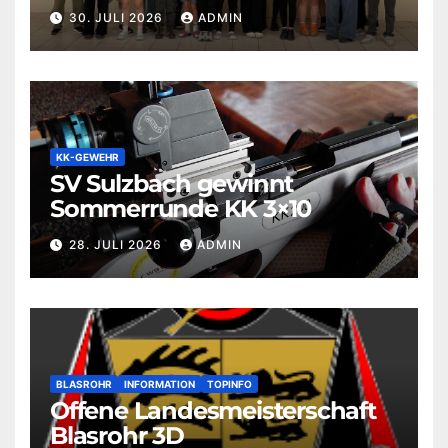
30. JULI 2026
ADMIN
KK-GEWEHR
SV Sulzbach gewinnt
Sommerrunde KK 3×10
28. JULI 2026
ADMIN
BLASROHR
INFORMATION
TOPINFO
Offene Landesmeisterschaft
Blasrohr 3D