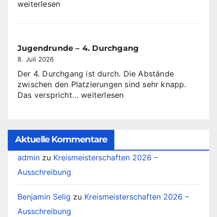
ab
weiterlesen
dem
10
Oktober
2026
Jugendrunde – 4. Durchgang
8. Juli 2026
Der 4. Durchgang ist durch. Die Abstände
zwischen den Platzierungen sind sehr knapp.
Jugendrunde
Das verspricht…
weiterlesen
–
4.
Durchgang
Aktuelle Kommentare
admin
zu
Kreismeisterschaften 2026 –
Ausschreibung
Benjamin Selig
zu
Kreismeisterschaften 2026 –
Ausschreibung