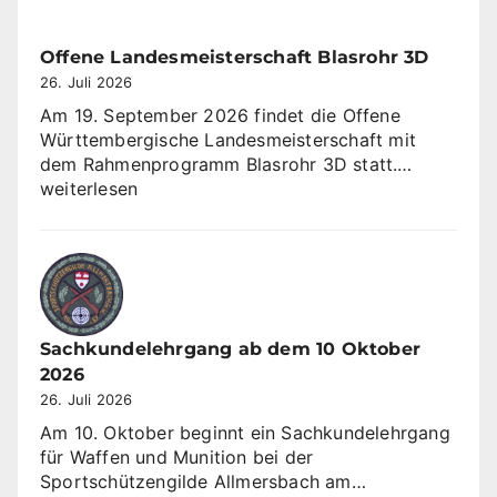
gewinnt
Sommerrunde
KK
Offene Landesmeisterschaft Blasrohr 3D
3×10
26. Juli 2026
Am 19. September 2026 findet die Offene
Württembergische Landesmeisterschaft mit
Offene
dem Rahmenprogramm Blasrohr 3D statt.…
Landesme
weiterlesen
Blasrohr
3D
Sachkundelehrgang ab dem 10 Oktober
2026
26. Juli 2026
Am 10. Oktober beginnt ein Sachkundelehrgang
für Waffen und Munition bei der
Sachkundeleh
Sportschützengilde Allmersbach am…