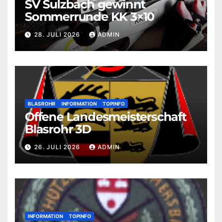
SV Sulzbach gewinnt
Sommerrunde KK 3×10
28. JULI 2026
ADMIN
BLASROHR
INFORMATION
TOPINFO
Offene Landesmeisterschaft
Blasrohr 3D
26. JULI 2026
ADMIN
INFORMATION
TOPINFO