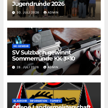
Jugendrunde 2026
30. JULI 2026
ADMIN
KK-GEWEHR
SV Sulzbach gewinnt
Sommerrunde KK 3×10
28. JULI 2026
ADMIN
BLASROHR
INFORMATION
TOPINFO
Offene Landesmeisterschaft