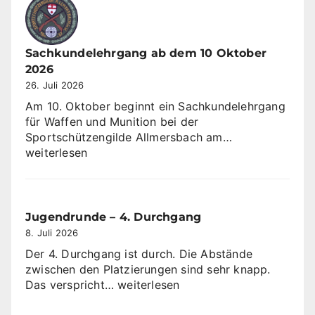
Sachkundelehrgang ab dem 10 Oktober
2026
26. Juli 2026
Am 10. Oktober beginnt ein Sachkundelehrgang
für Waffen und Munition bei der
Sachkundeleh
Sportschützengilde Allmersbach am…
ab
weiterlesen
dem
10
Oktober
2026
Jugendrunde – 4. Durchgang
8. Juli 2026
Der 4. Durchgang ist durch. Die Abstände
zwischen den Platzierungen sind sehr knapp.
Jugendrunde
Das verspricht…
weiterlesen
–
4.