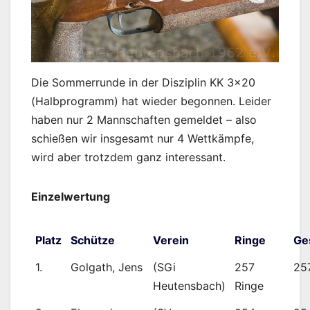
Die Sommerrunde in der Disziplin KK 3×20
(Halbprogramm) hat wieder begonnen. Leider
haben nur 2 Mannschaften gemeldet – also
schießen wir insgesamt nur 4 Wettkämpfe,
wird aber trotzdem ganz interessant.
Einzelwertung
Platz
Schütze
Verein
Ringe
Ge
1.
Golgath, Jens
(SGi
257
25
Heutensbach)
Ringe