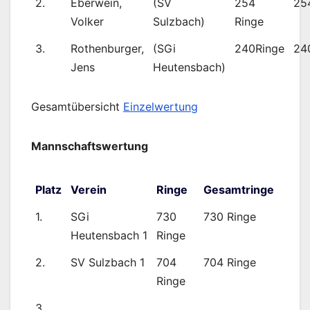
2.
Eberwein,
(SV
254
25
Volker
Sulzbach)
Ringe
3.
Rothenburger,
(SGi
240Ringe
24
Jens
Heutensbach)
Gesamtübersicht
Einzelwertung
Mannschaftswertung
Platz
Verein
Ringe
Gesamtringe
1.
SGi
730
730 Ringe
Heutensbach 1
Ringe
2.
SV Sulzbach 1
704
704 Ringe
Ringe
3.