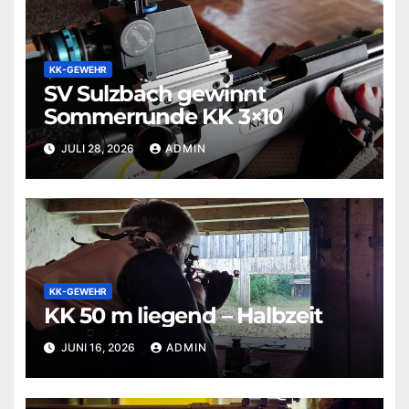
KK-GEWEHR
SV Sulzbach gewinnt
Sommerrunde KK 3×10
JULI 28, 2026
ADMIN
KK-GEWEHR
KK 50 m liegend – Halbzeit
JUNI 16, 2026
ADMIN