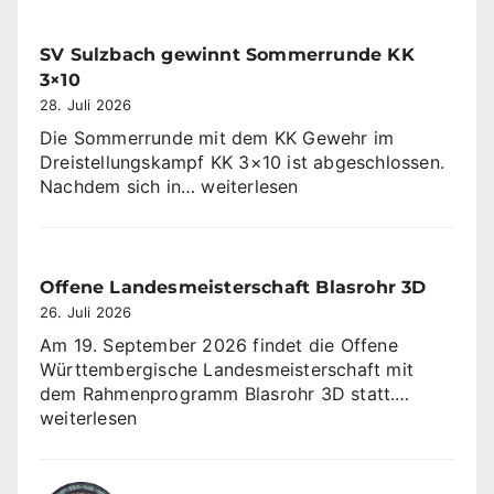
SV Sulzbach gewinnt Sommerrunde KK
3×10
28. Juli 2026
Die Sommerrunde mit dem KK Gewehr im
Dreistellungskampf KK 3×10 ist abgeschlossen.
SV
Nachdem sich in…
weiterlesen
Sulzbach
gewinnt
Sommerrunde
KK
Offene Landesmeisterschaft Blasrohr 3D
3×10
26. Juli 2026
Am 19. September 2026 findet die Offene
Württembergische Landesmeisterschaft mit
Offene
dem Rahmenprogramm Blasrohr 3D statt.…
Landesme
weiterlesen
Blasrohr
3D