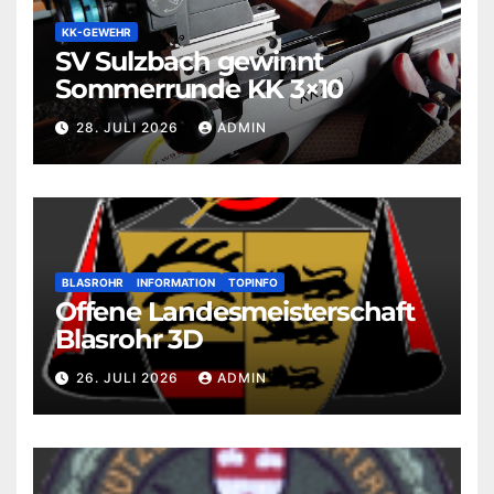
KK-GEWEHR
SV Sulzbach gewinnt
Sommerrunde KK 3×10
28. JULI 2026
ADMIN
BLASROHR
INFORMATION
TOPINFO
Offene Landesmeisterschaft
Blasrohr 3D
26. JULI 2026
ADMIN