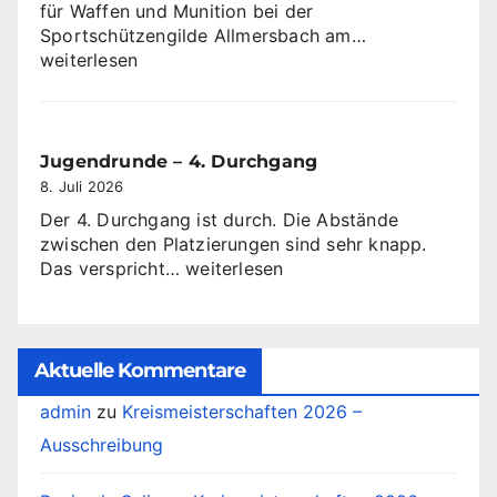
für Waffen und Munition bei der
Sachkundeleh
Sportschützengilde Allmersbach am…
ab
weiterlesen
dem
10
Oktober
2026
Jugendrunde – 4. Durchgang
8. Juli 2026
Der 4. Durchgang ist durch. Die Abstände
zwischen den Platzierungen sind sehr knapp.
Jugendrunde
Das verspricht…
weiterlesen
–
4.
Durchgang
Aktuelle Kommentare
admin
zu
Kreismeisterschaften 2026 –
Ausschreibung