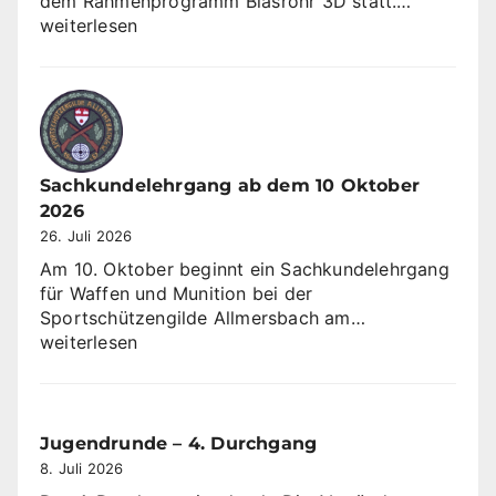
Offene
dem Rahmenprogramm Blasrohr 3D statt.…
Landesme
weiterlesen
Blasrohr
3D
Sachkundelehrgang ab dem 10 Oktober
2026
26. Juli 2026
Am 10. Oktober beginnt ein Sachkundelehrgang
für Waffen und Munition bei der
Sachkundeleh
Sportschützengilde Allmersbach am…
ab
weiterlesen
dem
10
Oktober
2026
Jugendrunde – 4. Durchgang
8. Juli 2026