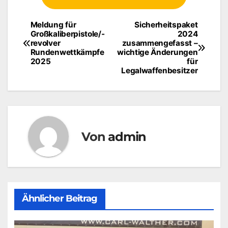
Meldung für
Sicherheitspaket
Beitragsnavigation
Großkaliberpistole/-
2024
revolver
zusammengefasst –
Rundenwettkämpfe
wichtige Änderungen
2025
für
Legalwaffenbesitzer
Von
admin
Ähnlicher Beitrag