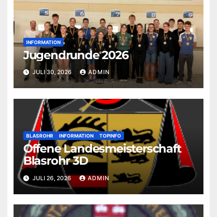
INFORMATION
Jugendrunde 2026
JULI 30, 2026
ADMIN
BLASROHR
INFORMATION
TOPINFO
Offene Landesmeisterschaft
Blasrohr 3D
JULI 26, 2026
ADMIN