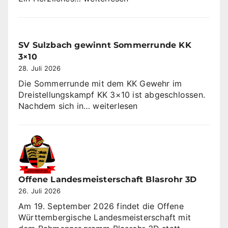
2026
SV Sulzbach gewinnt Sommerrunde KK
3×10
28. Juli 2026
Die Sommerrunde mit dem KK Gewehr im
Dreistellungskampf KK 3×10 ist abgeschlossen.
SV
Nachdem sich in…
weiterlesen
Sulzbach
gewinnt
Sommerrunde
KK
3×10
Offene Landesmeisterschaft Blasrohr 3D
26. Juli 2026
Am 19. September 2026 findet die Offene
Württembergische Landesmeisterschaft mit