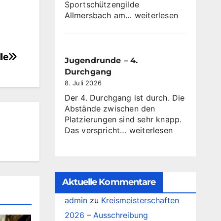
Sportschützengilde
Sachkundelehrgang
Allmersbach am…
weiterlesen
ab
dem
10
le
Oktober
Jugendrunde – 4.
2026
Durchgang
8. Juli 2026
Der 4. Durchgang ist durch. Die
Abstände zwischen den
Platzierungen sind sehr knapp.
Jugendrunde
Das verspricht…
weiterlesen
–
4.
Durchgang
Aktuelle Kommentare
admin
zu
Kreismeisterschaften
2026 – Ausschreibung