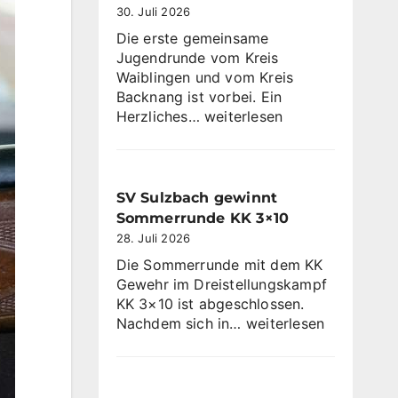
30. Juli 2026
Die erste gemeinsame
Jugendrunde vom Kreis
Waiblingen und vom Kreis
Backnang ist vorbei. Ein
Jugendrunde
Herzliches…
weiterlesen
2026
SV Sulzbach gewinnt
Sommerrunde KK 3×10
28. Juli 2026
Die Sommerrunde mit dem KK
Gewehr im Dreistellungskampf
KK 3×10 ist abgeschlossen.
SV
Nachdem sich in…
weiterlesen
Sulzbach
gewinnt
Sommerrunde