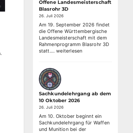
KK
Offene Landesmeisterschaft
3×10
Blasrohr 3D
26. Juli 2026
Am 19. September 2026 findet
die Offene Württembergische
Landesmeisterschaft mit dem
Rahmenprogramm Blasrohr 3D
Offene
statt.…
weiterlesen
n
.
Landesmeisterschaft
Blasrohr
3D
Sachkundelehrgang ab dem
10 Oktober 2026
26. Juli 2026
Am 10. Oktober beginnt ein
Sachkundelehrgang für Waffen
und Munition bei der