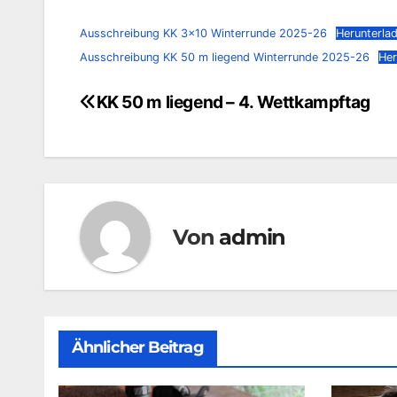
Ausschreibung KK 3×10 Winterrunde 2025-26
Herunterla
Ausschreibung KK 50 m liegend Winterrunde 2025-26
Her
KK 50 m liegend – 4. Wettkampftag
Beitragsnavigation
Von
admin
Ähnlicher Beitrag