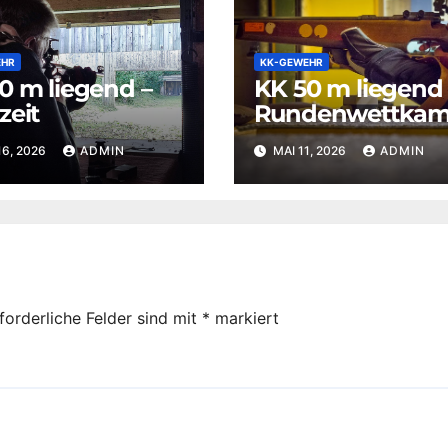
EHR
KK-GEWEHR
0 m liegend –
KK 50 m liegend 
zeit
Rundenwettkam
16, 2026
ADMIN
MAI 11, 2026
ADMIN
forderliche Felder sind mit
*
markiert