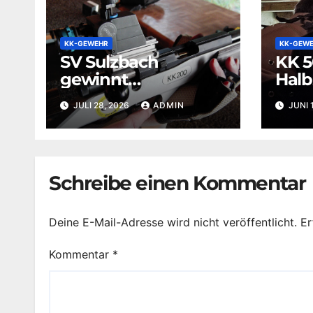
KK-GEWEHR
KK-GEW
SV Sulzbach
KK 5
gewinnt
Halb
Sommerrunde KK
JULI 28, 2026
ADMIN
JUNI 
3×10
Schreibe einen Kommentar
Deine E-Mail-Adresse wird nicht veröffentlicht.
Er
Kommentar
*