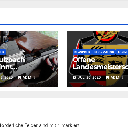
EHR
BLASROHR
INFORMATION
TOPIN
ulzbach
Offene
innt
Landesmeistersc
merrunde KK
t Blasrohr 3D
28, 2026
ADMIN
JULI 26, 2026
ADMIN
forderliche Felder sind mit
*
markiert