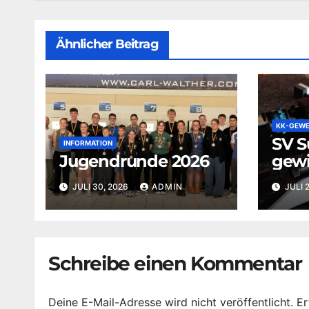
Ähnlicher Beitrag
KK-GEW
SV S
INFORMATION
Jugendrunde 2026
gew
Som
JULI 30, 2026
ADMIN
JULI 
3×10
Schreibe einen Kommentar
Deine E-Mail-Adresse wird nicht veröffentlicht.
Er