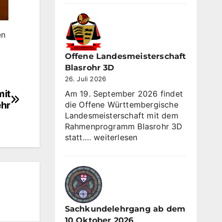
gewinnt
Sommerrunde
KK
en
3×10
Offene Landesmeisterschaft
Blasrohr 3D
26. Juli 2026
mit
Am 19. September 2026 findet
hr
die Offene Württembergische
Landesmeisterschaft mit dem
Rahmenprogramm Blasrohr 3D
Offene
statt.…
weiterlesen
Landesmeisterschaft
Blasrohr
3D
Sachkundelehrgang ab dem
10 Oktober 2026