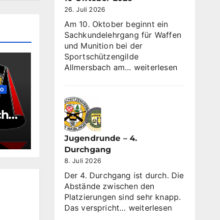
26. Juli 2026
Am 10. Oktober beginnt ein
Sachkundelehrgang für Waffen
und Munition bei der
Sportschützengilde
Sachkundelehrgang
Allmersbach am…
weiterlesen
ab
dem
FO
10
Oktober
haf
2026
Jugendrunde – 4.
Durchgang
8. Juli 2026
Der 4. Durchgang ist durch. Die
Abstände zwischen den
Platzierungen sind sehr knapp.
Jugendrunde
Das verspricht…
weiterlesen
–