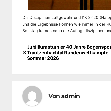
Die Disziplinen Luftgewehr und KK 3×20 (Halb
und die Ergebnisse können wie immer in der R
Sonntag kamen noch die Auflagedisziplinen und
Jubiläumsturnier 40 Jahre Bogenspor
Beitragsnavigation
Trautzenbachtal Rundenwettkämpfe
Sommer 2026
Von
admin