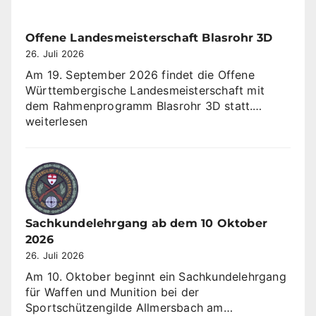
gewinnt
Sommerrunde
KK
Offene Landesmeisterschaft Blasrohr 3D
3×10
26. Juli 2026
Am 19. September 2026 findet die Offene
Württembergische Landesmeisterschaft mit
Offene
dem Rahmenprogramm Blasrohr 3D statt.…
Landesme
weiterlesen
Blasrohr
3D
Sachkundelehrgang ab dem 10 Oktober
2026
26. Juli 2026
Am 10. Oktober beginnt ein Sachkundelehrgang
für Waffen und Munition bei der
Sachkundeleh
Sportschützengilde Allmersbach am…