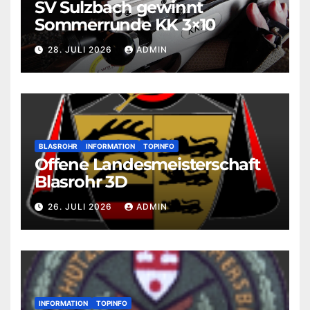
SV Sulzbach gewinnt
Sommerrunde KK 3×10
28. JULI 2026
ADMIN
BLASROHR
INFORMATION
TOPINFO
Offene Landesmeisterschaft
Blasrohr 3D
26. JULI 2026
ADMIN
INFORMATION
TOPINFO