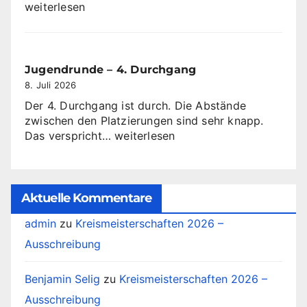
ab
weiterlesen
dem
10
Oktober
2026
Jugendrunde – 4. Durchgang
8. Juli 2026
Der 4. Durchgang ist durch. Die Abstände
zwischen den Platzierungen sind sehr knapp.
Jugendrunde
Das verspricht…
weiterlesen
–
4.
Durchgang
Aktuelle Kommentare
admin
zu
Kreismeisterschaften 2026 –
Ausschreibung
Benjamin Selig
zu
Kreismeisterschaften 2026 –
Ausschreibung