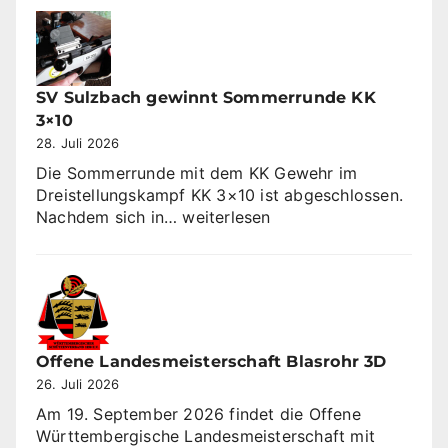
SV Sulzbach gewinnt Sommerrunde KK
3×10
28. Juli 2026
Die Sommerrunde mit dem KK Gewehr im
Dreistellungskampf KK 3×10 ist abgeschlossen.
SV
Nachdem sich in…
weiterlesen
Sulzbach
gewinnt
Sommerrunde
KK
3×10
Offene Landesmeisterschaft Blasrohr 3D
26. Juli 2026
Am 19. September 2026 findet die Offene
Württembergische Landesmeisterschaft mit