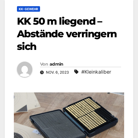
KK-GEWEHR
KK 50 m liegend –
Abstände verringern
sich
Von
admin
#Kleinkaliber
NOV. 6, 2023