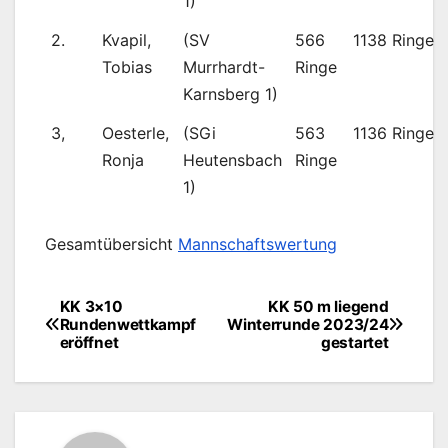
1)
2.
Kvapil,
(SV
566
1138 Ringe
Tobias
Murrhardt-
Ringe
Karnsberg 1)
3,
Oesterle,
(SGi
563
1136 Ringe
Ronja
Heutensbach
Ringe
1)
Gesamtübersicht
Mannschaftswertung
KK 3×10
KK 50 m liegend
Beitragsnavigation
Rundenwettkampf
Winterrunde 2023/24
eröffnet
gestartet