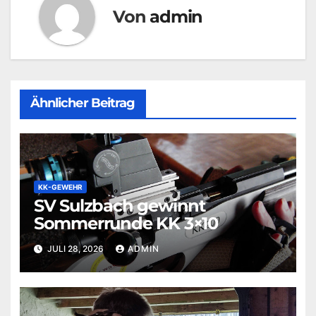
Von
admin
Ähnlicher Beitrag
KK-GEWEHR
SV Sulzbach gewinnt
Sommerrunde KK 3×10
JULI 28, 2026
ADMIN