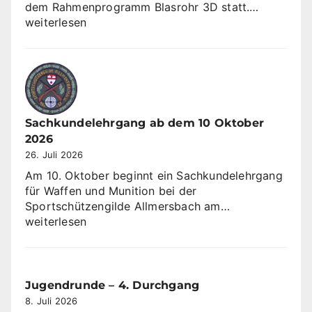
Offene
dem Rahmenprogramm Blasrohr 3D statt.…
Landesme
weiterlesen
Blasrohr
3D
Sachkundelehrgang ab dem 10 Oktober
2026
26. Juli 2026
Am 10. Oktober beginnt ein Sachkundelehrgang
für Waffen und Munition bei der
Sachkundeleh
Sportschützengilde Allmersbach am…
ab
weiterlesen
dem
10
Oktober
2026
Jugendrunde – 4. Durchgang
8. Juli 2026