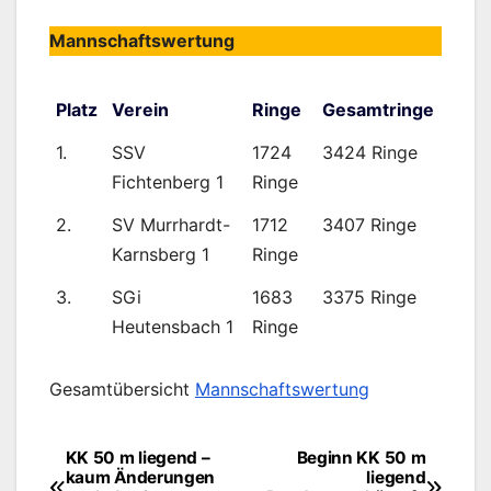
Mannschaftswertung
Platz
Verein
Ringe
Gesamtringe
1.
SSV
1724
3424 Ringe
Fichtenberg 1
Ringe
2.
SV Murrhardt-
1712
3407 Ringe
Karnsberg 1
Ringe
3.
SGi
1683
3375 Ringe
Heutensbach 1
Ringe
Gesamtübersicht
Mannschaftswertung
KK 50 m liegend –
Beginn KK 50 m
Beitragsnavigation
kaum Änderungen
liegend