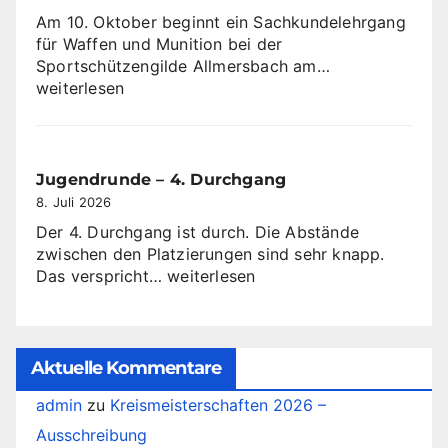
Am 10. Oktober beginnt ein Sachkundelehrgang
für Waffen und Munition bei der
Sachkundeleh
Sportschützengilde Allmersbach am…
ab
weiterlesen
dem
10
Oktober
2026
Jugendrunde – 4. Durchgang
8. Juli 2026
Der 4. Durchgang ist durch. Die Abstände
zwischen den Platzierungen sind sehr knapp.
Jugendrunde
Das verspricht…
weiterlesen
–
4.
Durchgang
Aktuelle Kommentare
admin
zu
Kreismeisterschaften 2026 –
Ausschreibung