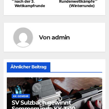
nach der 3.
Rundenwettkämpfe
Wettkampfrunde
(Winterrunde)
Von
admin
Ähnlicher Beitrag
KK-GEWEHR
SV Sulzbach gewinnt
Sommerrunde KK 3×10