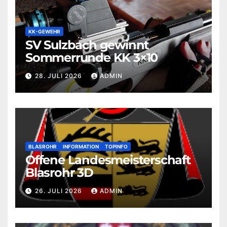
KK-GEWEHR
SV Sulzbach gewinnt
Sommerrunde KK 3×10
28. JULI 2026
ADMIN
BLASROHR
INFORMATION
TOPINFO
Offene Landesmeisterschaft
Blasrohr 3D
26. JULI 2026
ADMIN