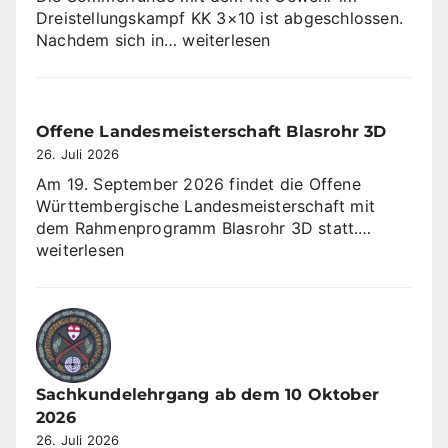
Dreistellungskampf KK 3×10 ist abgeschlossen.
SV
Nachdem sich in…
weiterlesen
Sulzbach
gewinnt
Sommerrunde
KK
Offene Landesmeisterschaft Blasrohr 3D
3×10
26. Juli 2026
Am 19. September 2026 findet die Offene
Württembergische Landesmeisterschaft mit
Offene
dem Rahmenprogramm Blasrohr 3D statt.…
Landesme
weiterlesen
Blasrohr
3D
Sachkundelehrgang ab dem 10 Oktober
2026
26. Juli 2026