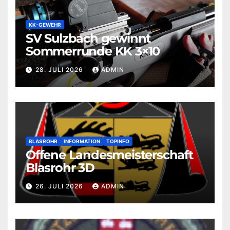
KK-GEWEHR
SV Sulzbach gewinnt
Sommerrunde KK 3×10
28. JULI 2026
ADMIN
BLASROHR
INFORMATION
TOPINFO
Offene Landesmeisterschaft
Blasrohr 3D
26. JULI 2026
ADMIN