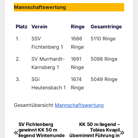
Mannschaftswertung
Platz
Verein
Ringe
Gesamtringe
1.
SSV
1686
5110 Ringe
Fichtenberg 1
Ringe
2.
SV Murrhardt-
1691
5098 Ringe
Karnsberg 1
Ringe
3.
SGi
1674
5049 Ringe
Heutensbach 1
Ringe
Gesamtübersicht
Mannschaftswertung
SV Fichtenberg
KK 50 m liegend –
Beitragsnavigation
gewinnt KK 50 m
Tobias Kvapil
liegend Winterrunde
übernimmt Führung in