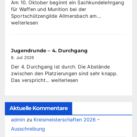
Am 10. Oktober beginnt ein Sachkundelehrgang
für Waffen und Munition bei der
Sachkundeleh
Sportschützengilde Allmersbach am…
ab
weiterlesen
dem
10
Oktober
2026
Jugendrunde – 4. Durchgang
8. Juli 2026
Der 4. Durchgang ist durch. Die Abstände
zwischen den Platzierungen sind sehr knapp.
Jugendrunde
Das verspricht…
weiterlesen
–
4.
Durchgang
Aktuelle Kommentare
admin
zu
Kreismeisterschaften 2026 –
Ausschreibung