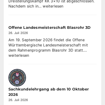
Dreistellungskampf KK 3×10 ist abgeschlossen.
SV
Nachdem sich in…
weiterlesen
Sulzbach
gewinnt
Sommerrunde
KK
Offene Landesmeisterschaft Blasrohr 3D
3×10
26. Juli 2026
Am 19. September 2026 findet die Offene
Württembergische Landesmeisterschaft mit
Offene
dem Rahmenprogramm Blasrohr 3D statt.…
Landesme
weiterlesen
Blasrohr
3D
Sachkundelehrgang ab dem 10 Oktober
2026
26. Juli 2026