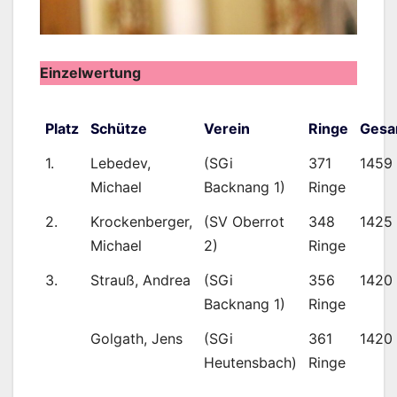
Einzelwertung
Platz
Schütze
Verein
Ringe
Gesa
1.
Lebedev,
(SGi
371
1459
Michael
Backnang 1)
Ringe
2.
Krockenberger,
(SV Oberrot
348
1425
Michael
2)
Ringe
3.
Strauß, Andrea
(SGi
356
1420
Backnang 1)
Ringe
Golgath, Jens
(SGi
361
1420
Heutensbach)
Ringe