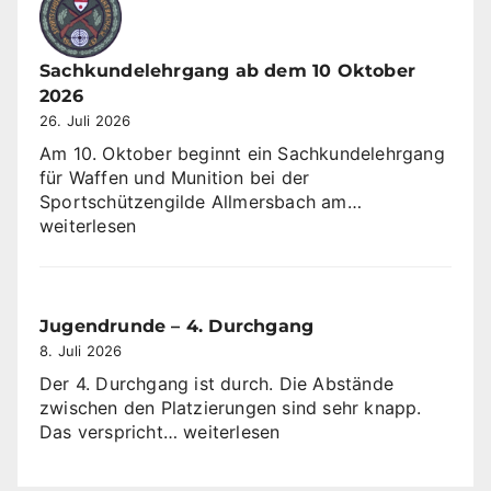
Sachkundelehrgang ab dem 10 Oktober
2026
26. Juli 2026
Am 10. Oktober beginnt ein Sachkundelehrgang
für Waffen und Munition bei der
Sachkundeleh
Sportschützengilde Allmersbach am…
ab
weiterlesen
dem
10
Oktober
2026
Jugendrunde – 4. Durchgang
8. Juli 2026
Der 4. Durchgang ist durch. Die Abstände
zwischen den Platzierungen sind sehr knapp.
Jugendrunde
Das verspricht…
weiterlesen
–
4.