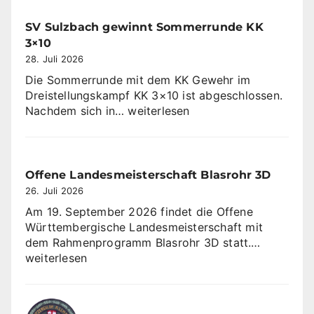
SV Sulzbach gewinnt Sommerrunde KK
3×10
28. Juli 2026
Die Sommerrunde mit dem KK Gewehr im
Dreistellungskampf KK 3×10 ist abgeschlossen.
SV
Nachdem sich in…
weiterlesen
Sulzbach
gewinnt
Sommerrunde
KK
Offene Landesmeisterschaft Blasrohr 3D
3×10
26. Juli 2026
Am 19. September 2026 findet die Offene
Württembergische Landesmeisterschaft mit
Offene
dem Rahmenprogramm Blasrohr 3D statt.…
Landesme
weiterlesen
Blasrohr
3D