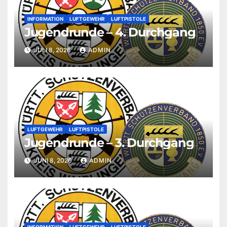
INFORMATION
LUFTGEWEHR
LUFTPISTOLE
Jugendrunde – 4. Durchgang
JULI 8, 2026
ADMIN
LUFTGEWEHR
LUFTPISTOLE
Jugendrunde – 3. Durchgang
JUNI 8, 2026
ADMIN