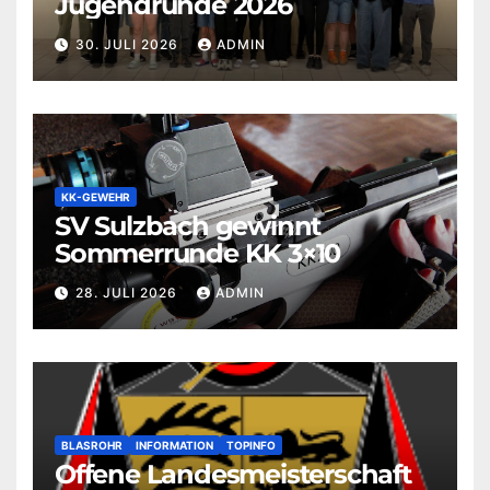
Jugendrunde 2026
30. JULI 2026
ADMIN
KK-GEWEHR
SV Sulzbach gewinnt
Sommerrunde KK 3×10
28. JULI 2026
ADMIN
BLASROHR
INFORMATION
TOPINFO
Offene Landesmeisterschaft