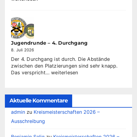
dem
10
Oktober
2026
Jugendrunde – 4. Durchgang
8. Juli 2026
Der 4. Durchgang ist durch. Die Abstände
zwischen den Platzierungen sind sehr knapp.
Jugendrunde
Das verspricht…
weiterlesen
–
4.
Durchgang
Aktuelle Kommentare
admin
zu
Kreismeisterschaften 2026 –
Ausschreibung
Benjamin Selig
zu
Kreismeisterschaften 2026 –