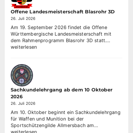
3×10
Offene Landesmeisterschaft Blasrohr 3D
26. Juli 2026
Am 19. September 2026 findet die Offene
Württembergische Landesmeisterschaft mit
Offene
dem Rahmenprogramm Blasrohr 3D statt.…
Landesme
weiterlesen
Blasrohr
3D
Sachkundelehrgang ab dem 10 Oktober
2026
26. Juli 2026
Am 10. Oktober beginnt ein Sachkundelehrgang
für Waffen und Munition bei der
Sachkundeleh
Sportschützengilde Allmersbach am…
ab
weiterlesen