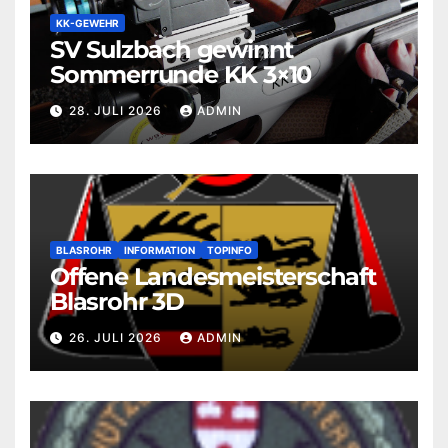
KK-GEWEHR
SV Sulzbach gewinnt
Sommerrunde KK 3×10
28. JULI 2026
ADMIN
BLASROHR
INFORMATION
TOPINFO
Offene Landesmeisterschaft
Blasrohr 3D
26. JULI 2026
ADMIN