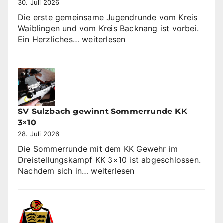
30. Juli 2026
Die erste gemeinsame Jugendrunde vom Kreis
Waiblingen und vom Kreis Backnang ist vorbei.
Jugendrunde
Ein Herzliches…
weiterlesen
2026
SV Sulzbach gewinnt Sommerrunde KK
3×10
28. Juli 2026
Die Sommerrunde mit dem KK Gewehr im
Dreistellungskampf KK 3×10 ist abgeschlossen.
SV
Nachdem sich in…
weiterlesen
Sulzbach
gewinnt
Sommerrunde
KK