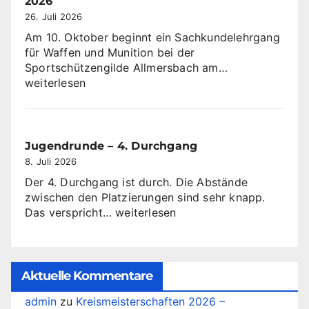
2026
26. Juli 2026
Am 10. Oktober beginnt ein Sachkundelehrgang
für Waffen und Munition bei der
Sachkundeleh
Sportschützengilde Allmersbach am…
ab
weiterlesen
dem
10
Oktober
2026
Jugendrunde – 4. Durchgang
8. Juli 2026
Der 4. Durchgang ist durch. Die Abstände
zwischen den Platzierungen sind sehr knapp.
Jugendrunde
Das verspricht…
weiterlesen
–
4.
Durchgang
Aktuelle Kommentare
admin
zu
Kreismeisterschaften 2026 –