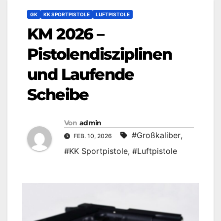
GK
KK SPORTPISTOLE
LUFTPISTOLE
KM 2026 –
Pistolendisziplinen
und Laufende
Scheibe
Von
admin
#Großkaliber
,
FEB. 10, 2026
#KK Sportpistole
,
#Luftpistole