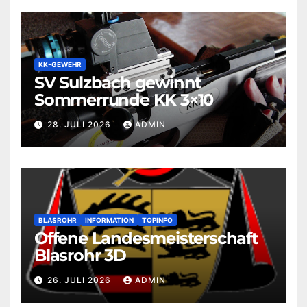
KK-GEWEHR
SV Sulzbach gewinnt
Sommerrunde KK 3×10
28. JULI 2026
ADMIN
BLASROHR
INFORMATION
TOPINFO
Offene Landesmeisterschaft
Blasrohr 3D
26. JULI 2026
ADMIN