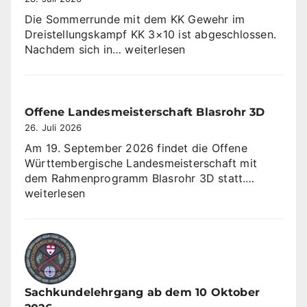
Die Sommerrunde mit dem KK Gewehr im
Dreistellungskampf KK 3×10 ist abgeschlossen.
SV
Nachdem sich in…
weiterlesen
Sulzbach
gewinnt
Sommerrunde
KK
Offene Landesmeisterschaft Blasrohr 3D
3×10
26. Juli 2026
Am 19. September 2026 findet die Offene
Württembergische Landesmeisterschaft mit
Offene
dem Rahmenprogramm Blasrohr 3D statt.…
Landesme
weiterlesen
Blasrohr
3D
Sachkundelehrgang ab dem 10 Oktober