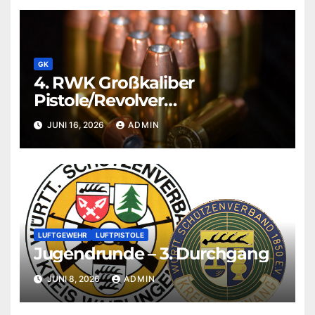
GK
4. RWK Großkaliber
Pistole/Revolver
abgeschlossen
JUNI 16, 2026
ADMIN
LUFTGEWEHR
LUFTPISTOLE
Jugendrunde – 3. Durchgang
JUNI 8, 2026
ADMIN