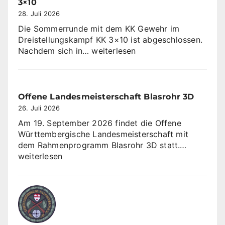
3×10
28. Juli 2026
Die Sommerrunde mit dem KK Gewehr im
Dreistellungskampf KK 3×10 ist abgeschlossen.
SV
Nachdem sich in…
weiterlesen
Sulzbach
gewinnt
Sommerrunde
KK
Offene Landesmeisterschaft Blasrohr 3D
3×10
26. Juli 2026
Am 19. September 2026 findet die Offene
Württembergische Landesmeisterschaft mit
Offene
dem Rahmenprogramm Blasrohr 3D statt.…
Landesme
weiterlesen
Blasrohr
3D