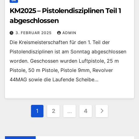
GK
KM2025 – Pistolendisziplinen Teil 1
abgeschlossen
3. FEBRUAR 2025
ADMIN
Die Kreismeisterschaften für den 1. Teil der
Pistolendisziplinen ist am Sonntag abgeschlossen
worden. Geschossen wurden Luftpistole, 25 m
Pistole, 50 m Pistole, Pistole 9mm, Revolver
44MAG sowie die Laufende Scheibe…
Seitennummerierung
1
2
…
4
der
Beiträge