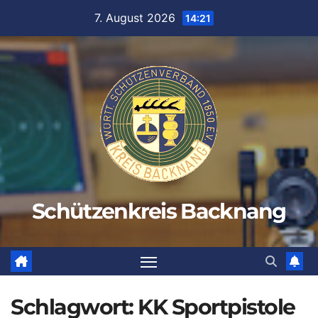
Zum
7. August 2026
14:21
Inhalt
springen
Schützenkreis Backnang
Schlagwort:
KK Sportpistole