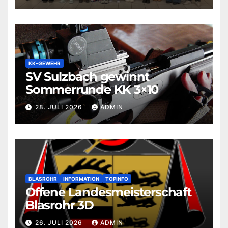
KK-GEWEHR
SV Sulzbach gewinnt
Sommerrunde KK 3×10
28. JULI 2026
ADMIN
BLASROHR
INFORMATION
TOPINFO
Offene Landesmeisterschaft
Blasrohr 3D
26. JULI 2026
ADMIN