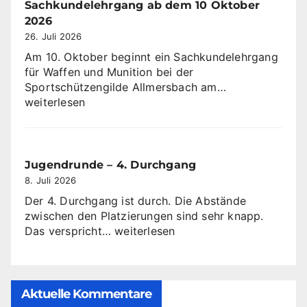
Sachkundelehrgang ab dem 10 Oktober
2026
26. Juli 2026
Am 10. Oktober beginnt ein Sachkundelehrgang
für Waffen und Munition bei der
Sachkundeleh
Sportschützengilde Allmersbach am…
ab
weiterlesen
dem
10
Oktober
2026
Jugendrunde – 4. Durchgang
8. Juli 2026
Der 4. Durchgang ist durch. Die Abstände
zwischen den Platzierungen sind sehr knapp.
Jugendrunde
Das verspricht…
weiterlesen
–
4.
Durchgang
Aktuelle Kommentare